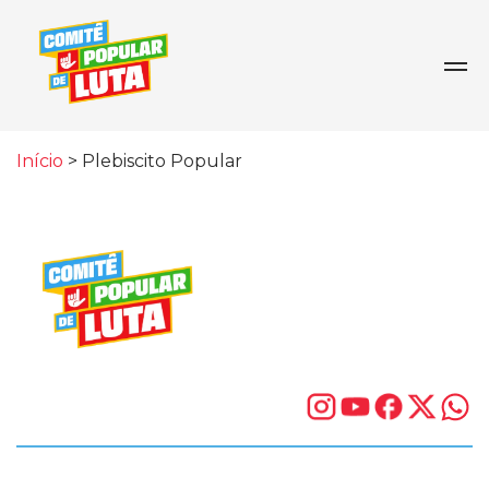
Início
>
Plebiscito Popular